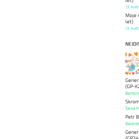
let)
13. kvě
Moje r
let)
13. kvě
NEJDI
Gener
(GP-K
Barbor
Skrom
Šárka P
Petr B
Balóne
Genera
(GP24