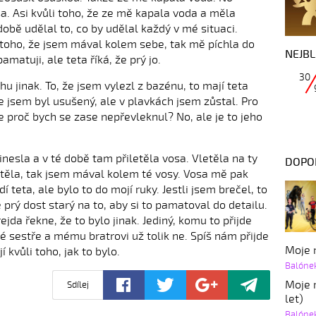
sa. Asi kvůli toho, že ze mě kapala voda a měla
obě udělal to, co by udělal každý v mé situaci.
toho, že jsem mával kolem sebe, tak mě píchla do
NEJBL
amatuji, ale teta říká, že prý jo.
30
hu jinak. To, že jsem vylezl z bazénu, to mají teta
 že jsem byl usušený, ale v plavkách jsem zůstal. Pro
 proč bych se zase nepřevleknul? No, ale je to jeho
inesla a v té době tam přiletěla vosa. Vletěla na ty
DOPO
letěla, tak jsem mával kolem té vosy. Vosa mě pak
dí teta, ale bylo to do mojí ruky. Jestli jsem brečel, to
 prý dost starý na to, aby si to pamatoval do detailu.
ejda řekne, že to bylo jinak. Jediný, komu to přijde
 sestře a mému bratrovi už tolik ne. Spíš nám přijde
Moje r
í kvůli toho, jak to bylo.
Balóne
Moje r
Sdílej
let)
Balóne