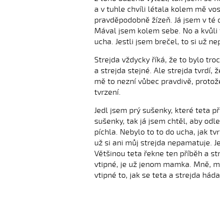
a v tuhle chvíli létala kolem mě vo
pravděpodobně žízeň. Já jsem v té d
Mával jsem kolem sebe. No a kvůli 
ucha. Jestli jsem brečel, to si už nep
Strejda vždycky říká, že to bylo troc
a strejda stejné. Ale strejda tvrdí,
mě to nezní vůbec pravdivě, protože
tvrzení.
Jedl jsem prý sušenky, které teta př
sušenky, tak já jsem chtěl, aby od
píchla. Nebylo to to do ucha, jak tvr
už si ani můj strejda nepamatuje. Je
Většinou teta řekne ten příběh a str
vtipné, je už jenom mamka. Mně, mé
vtipné to, jak se teta a strejda hádaj