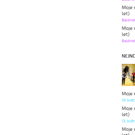
Moje r
let)
Balóne
Moje r
let)
Balóne
NEJNO
Moje r
19. kvě
Moje r
let)
13. kvě
Moje r