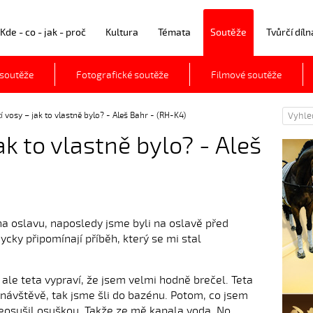
Kde - co - jak - proč
Kultura
Témata
Soutěže
Tvůrčí díln
 soutěže
Fotografické soutěže
Filmové soutěže
í vosy – jak to vlastně bylo? - Aleš Bahr - (RH-K4)
ak to vlastně bylo? - Aleš
 na oslavu, naposledy jsme byli na oslavě před
ycky připomínají příběh, který se mi stal
 ale teta vypraví, že jsem velmi hodně brečel. Teta
a návštěvě, tak jsme šli do bazénu. Potom, co jsem
neosušil osuškou. Takže ze mě kapala voda. No