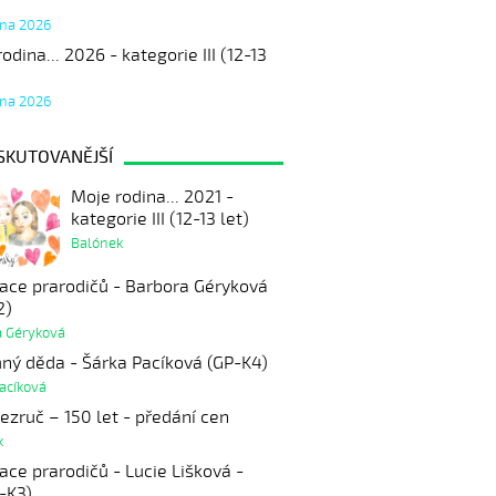
tna 2026
odina... 2026 - kategorie III (12-13
tna 2026
SKUTOVANĚJŠÍ
Moje rodina... 2021 -
kategorie III (12-13 let)
Balónek
ace prarodičů - Barbora Géryková
2)
a Géryková
ný děda - Šárka Pacíková (GP-K4)
acíková
ezruč – 150 let - předání cen
k
ce prarodičů - Lucie Lišková -
-K3)