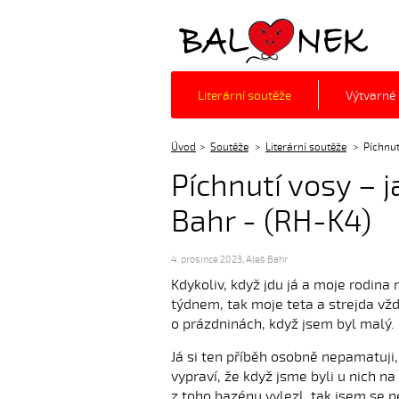
Balónek z.s.
Literární soutěže
Výtvarné
Úvod
Soutěže
Literární soutěže
Píchnut
Píchnutí vosy – j
Bahr - (RH-K4)
4. prosince 2023
,
Aleš Bahr
Kdykoliv, když jdu já a moje rodina
týdnem, tak moje teta a strejda vžd
o prázdninách, když jsem byl malý.
Já si ten příběh osobně nepamatuji,
vypraví, že když jsme byli u nich n
z toho bazénu vylezl, tak jsem se 