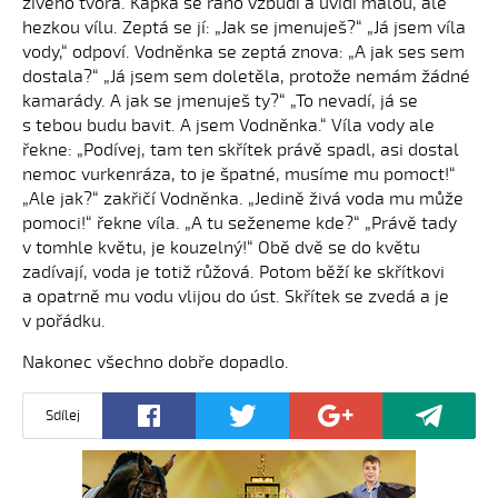
živého tvora. Kapka se ráno vzbudí a uvidí malou, ale
hezkou vílu. Zeptá se jí: „Jak se jmenuješ?“ „Já jsem víla
vody,“ odpoví. Vodněnka se zeptá znova: „A jak ses sem
dostala?“ „Já jsem sem doletěla, protože nemám žádné
kamarády. A jak se jmenuješ ty?“ „To nevadí, já se
s tebou budu bavit. A jsem Vodněnka.“ Víla vody ale
řekne: „Podívej, tam ten skřítek právě spadl, asi dostal
nemoc vurkenráza, to je špatné, musíme mu pomoct!“
„Ale jak?“ zakřičí Vodněnka. „Jedině živá voda mu může
pomoci!“ řekne víla. „A tu seženeme kde?“ „Právě tady
v tomhle květu, je kouzelný!“ Obě dvě se do květu
zadívají, voda je totiž růžová. Potom běží ke skřítkovi
a opatrně mu vodu vlijou do úst. Skřítek se zvedá a je
v pořádku.
Nakonec všechno dobře dopadlo.
Sdílej