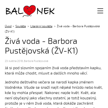
Balónek z.s.
Úvod
Soutěže
Literární soutěže
Živá voda - Barbora Pustějovská
(ŽV-K1)
Živá voda - Barbora
Pustějovská (ŽV-K1)
23. května 2018
,
Barbora Pustějovská
Já si pod slovním spojením živá voda představím kapku,
která může chodit, mluvit a dalších mnoho věcí.
Jednoho deštivého večera se narodí kapka jménem
Vodněnka. Všude se snaží najít nějaké hnízdo nebo květ,
kde by mohla přespat. Nakonec najde květ. Květ, ale
není obyčejný jako všechny ostatní, je totiž kouzelný,
protože je v něm živá voda, která dokáže zachránit