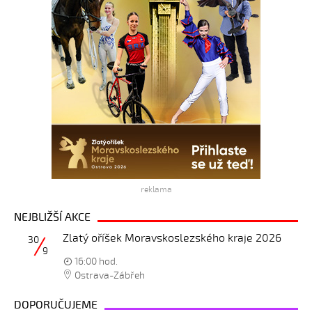
reklama
NEJBLIŽŠÍ AKCE
Zlatý oříšek Moravskoslezského kraje 2026
30
9
16:00 hod.
Ostrava-Zábřeh
DOPORUČUJEME