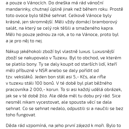
a pouze o Vánocích. Do dneška má rád vánoční
mandarinky, chutnají úplně jinak než během roku. Prostě
toto ovoce bylo těžké sehnat. Celkově Vánoce byly
krásné, jen skromnější. Měli vždy domácí bramborový
salát, na který se celý rok těšili a smaženého kapra.
Měli ho pouze jednou za rok, a to na Vánoce, proto byl
a je pro něj to nej.
Nákup jakéhokoli zboží byl vlastně luxus. Luxusnější
zboží se nakupovalo v Tuzexu. Byl to obchod, ve kterém
se platilo bony. Ty se daly koupit od starších lidí, kteří
měli příbuzné v NSR anebo se daly pořídit od
tzv. veksláků. Jeden bon stál asi 5,- Kčs, ale rifle
v tuzexu stáli 100 bonů. V té době byl plat běžného
pracovníka 2 000,- korun. To si asi každý udělá obrázek,
jak se v té době žilo. Ale děda měl tu dobu prý rád. Sice
nesměl nikam vycestovat, ale spousta věcí se dala
sehnat. Co se sehnat nedalo, odpustili si a naučili se bez
toho fungovat.
Děda rád vzpomíná, na jeho první zájezd k moři. Bylo to