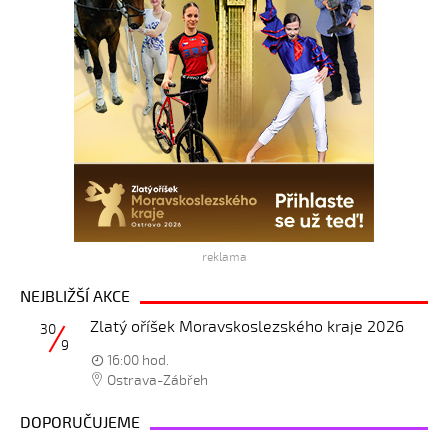
reklama
NEJBLIŽŠÍ AKCE
Zlatý oříšek Moravskoslezského kraje 2026
30
9
16:00 hod.
Ostrava-Zábřeh
DOPORUČUJEME