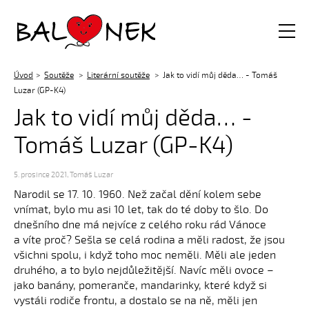
Balónek z.s.
Úvod
Soutěže
Literární soutěže
Jak to vidí můj děda… - Tomáš
Luzar (GP-K4)
Jak to vidí můj děda… -
Tomáš Luzar (GP-K4)
5. prosince 2021
,
Tomáš Luzar
Narodil se 17. 10. 1960. Než začal dění kolem sebe
vnímat, bylo mu asi 10 let, tak do té doby to šlo. Do
dnešního dne má nejvíce z celého roku rád Vánoce
a víte proč? Sešla se celá rodina a měli radost, že jsou
všichni spolu, i když toho moc neměli. Měli ale jeden
druhého, a to bylo nejdůležitější. Navíc měli ovoce –
jako banány, pomeranče, mandarinky, které když si
vystáli rodiče frontu, a dostalo se na ně, měli jen