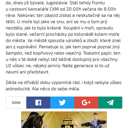
do, dnes již bývalé, Jugoslávie. Stál tehdy frontu
u cestovní kanceláře CKM od 20:00h večera do 8:00h
rána. Nakonec ten zájezd získal a neskutečně se na něj
těšil. U moře byl jako ve snu, ani se mu o tom prý
nezdálo, jak to bylo krásné. Koupání v moři, opravdu
bylo slané, večerní procházky po kolonádě kolem moře
do města. Ve městě spousta výrobků a zboží, které znal
jen z vyprávění. Pamatuje si, jak tam poprvé poznal jiný
šampón, než kopřivový nebo vaječný. Toaletní papír, ten
u nás v té době nebyl též běžně dostupný pro všechny.
Už vůbec ne, nějaký jemný. Naše generace si to už
neumí ani představit.
Děda na dřívější dobu vzpomíná rád, i když nebyla vůbec
jednoduchá. Ale něco do sebe měla.
Sdílej