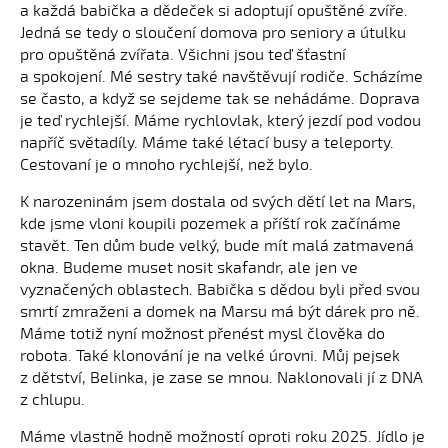
a každá babička a dědeček si adoptují opuštěné zvíře.
Jedná se tedy o sloučení domova pro seniory a útulku
pro opuštěná zvířata. Všichni jsou teď šťastní
a spokojení. Mé sestry také navštěvují rodiče. Scházíme
se často, a když se sejdeme tak se nehádáme. Doprava
je teď rychlejší. Máme rychlovlak, který jezdí pod vodou
napříč světadíly. Máme také létací busy a teleporty.
Cestovaní je o mnoho rychlejší, než bylo.
K narozeninám jsem dostala od svých dětí let na Mars,
kde jsme vloni koupili pozemek a příští rok začínáme
stavět. Ten dům bude velký, bude mít malá zatmavená
okna. Budeme muset nosit skafandr, ale jen ve
vyznačených oblastech. Babička s dědou byli před svou
smrtí zmraženi a domek na Marsu má být dárek pro ně.
Máme totiž nyní možnost přenést mysl člověka do
robota. Také klonování je na velké úrovni. Můj pejsek
z dětství, Belinka, je zase se mnou. Naklonovali jí z DNA
z chlupu.
Máme vlastně hodně možností oproti roku 2025. Jídlo je