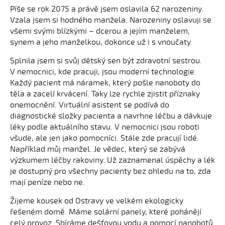
Píše se rok 2075 a právě jsem oslavila 62 narozeniny.
Vzala jsem si hodného manžela. Narozeniny oslavuji se
všemi svými blízkými – dcerou a jejím manželem,
synem a jeho manželkou, dokonce už i s vnoučaty.
Splnila jsem si svůj dětský sen být zdravotní sestrou.
V nemocnici, kde pracuji, jsou moderní technologie.
Každý pacient má náramek, který pošle nanoboty do
těla a zacelí krvácení. Taky lze rychle zjistit příznaky
onemocnění. Virtuální asistent se podívá do
diagnostické složky pacienta a navrhne léčbu a dávkuje
léky podle aktuálního stavu. V nemocnici jsou roboti
všude, ale jen jako pomocníci. Stále zde pracují lidé.
Například můj manžel. Je vědec, který se zabývá
výzkumem léčby rakoviny. Už zaznamenal úspěchy a lék
je dostupný pro všechny pacienty bez ohledu na to, zda
mají peníze nebo ne.
Žijeme kousek od Ostravy ve velkém ekologicky
řešeném domě. Máme solární panely, které pohánějí
celý provoz. Sbíráme dešťovou vodu a pomocí nanobotů