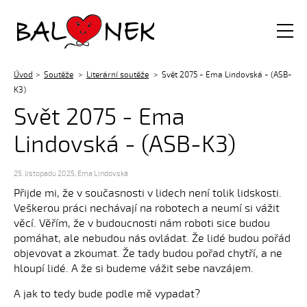
Balónek z.s.
Úvod
Soutěže
Literární soutěže
Svět 2075 - Ema Lindovská - (ASB-
K3)
Svět 2075 - Ema
Lindovská - (ASB-K3)
25. listopadu 2025
,
Ema Lindovská
Přijde mi, že v současnosti v lidech není tolik lidskosti.
Veškerou práci nechávají na robotech a neumí si vážit
věcí. Věřím, že v budoucnosti nám roboti sice budou
pomáhat, ale nebudou nás ovládat. Že lidé budou pořád
objevovat a zkoumat. Že tady budou pořad chytří, a ne
hloupí lidé. A že si budeme vážit sebe navzájem.
A jak to tedy bude podle mě vypadat?