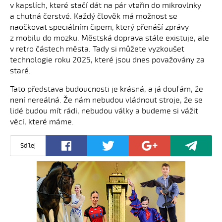
v kapslích, které stačí dát na pár vteřin do mikrovlnky
a chutná čerstvé. Každý člověk má možnost se
naočkovat speciálním čipem, který přenáší zprávy
z mobilu do mozku. Městská doprava stále existuje, ale
v retro částech města. Tady si můžete vyzkoušet
technologie roku 2025, které jsou dnes považovány za
staré.
Tato představa budoucnosti je krásná, a já doufám, že
není nereálná. Že nám nebudou vládnout stroje, že se
lidé budou mít rádi, nebudou války a budeme si vážit
věcí, které máme.
Sdílej