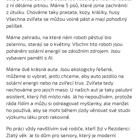
z ní děláme pitnou. Máme 5 psů, které jsme zachránili
z útulku. Chováme taky prasata, kozy, králíky, husy.
Všechna zvířata se můžou volně pást a mají pohodlný
pelíšek.
Máme zahradu, na které nám roboti pěstují bio
zeleninu, starají se o květiny. Všichni tito roboti jsou
poháněni solární energií se záložním zdrojem. Jsou
vybaveni pamětí s AI.
Máme dvě krásná auta. Jsou ekologicky řešená,
můžeme si vybrat, jestli chceme, aby auto jezdilo na
solární energii nebo na zvířecí trus. Zvířata tedy
nechováme pro jejich maso. U našich aut je taky palubní
asistent, který řídí místo nás. Já ho nepoužívám, protože
ráda řídím a můžu si odreagovat myšlenky, ale manžel
ho používá, aby se mohl během jízdy věnovat své studii
výzkumu léku proti rakovině.
Po práci vždy navštívím své rodiče, kteří žijí v Rezidenci
Zlatý věk. Je to dům pro seniory, který je moderní