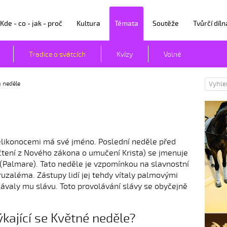
Kde - co - jak - proč
Kultura
Témata
Soutěže
Tvůrčí díln
Tradice o svátcích
Kvízy
Volné
 neděle
elikonocemi má své jméno. Poslední neděle před
 čtení z Nového zákona o umučení Krista) se jmenuje
(Palmare). Tato neděle je vzpomínkou na slavnostní
eruzaléma. Zástupy lidí jej tehdy vítaly palmovými
lávaly mu slávu. Toto provolávání slávy se obyčejně
ýkající se Květné neděle?