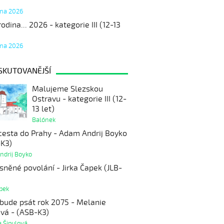
tna 2026
odina... 2026 - kategorie III (12-13
tna 2026
SKUTOVANĚJŠÍ
Malujeme Slezskou
Ostravu - kategorie III (12-
13 let)
Balónek
cesta do Prahy - Adam Andrij Boyko
-K3)
ndrij Boyko
sněné povolání - Jirka Čapek (JLB-
apek
 bude psát rok 2075 - Melanie
ová - (ASB-K3)
 Šipulová