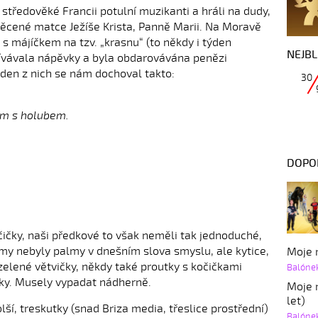
 středověké Francii potulní muzikanti a hráli na dudy,
věcené matce Ježíše Krista, Panně Marii. Na Moravě
 májíčkem na tzv. „krasnu“ (to někdy i týden
NEJBL
pívávala nápěvky a byla obdarovávána penězi
eden z nich se nám dochoval takto:
30
m s holubem.
DOPO
čičky, naši předkové to však neměli tak jednoduché,
lmy nebyly palmy v dnešním slova smyslu, ale kytice,
Moje r
 zelené větvičky, někdy také proutky s kočičkami
Balóne
inky. Musely vypadat nádherně.
Moje r
let)
lší, treskutky (snad Briza media, třeslice prostřední)
Balóne