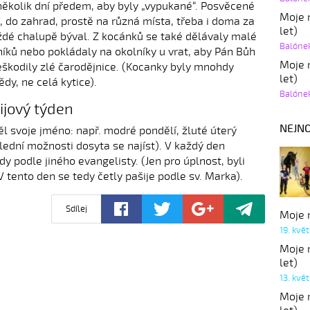
 několik dní předem, aby byly „vypukané“. Posvěcené
Moje r
, do zahrad, prostě na různá místa, třeba i doma za
let)
ždé chalupě býval. Z kocánků se také dělávaly malé
Balóne
vníků nebo pokládaly na okolníky u vrat, aby Pán Bůh
Moje r
eškodily zlé čarodějnice. (Kocanky byly mnohdy
let)
dy, ne celá kytice).
Balóne
ijový týden
NEJNO
l svoje jméno: např. modré pondělí, žluté úterý
lední možnosti dosyta se najíst). V každý den
dy podle jiného evangelisty. (Jen pro úplnost, byli
V tento den se tedy četly pašije podle sv. Marka).
Sdílej
Moje r
19. kvě
Moje r
let)
13. kvě
Moje r