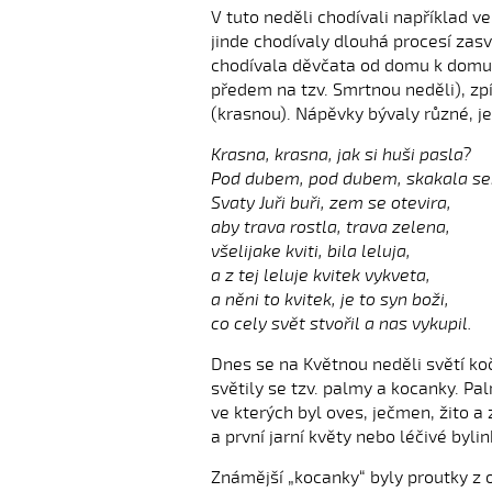
V tuto neděli chodívali například ve
jinde chodívaly dlouhá procesí zas
chodívala děvčata od domu k domu s
předem na tzv. Smrtnou neděli), z
(krasnou). Nápěvky bývaly různé, j
Krasna, krasna, jak si huši pasla?
Pod dubem, pod dubem, skakala se
Svaty Juři buři, zem se otevira,
aby trava rostla, trava zelena,
všelijake kviti, bila leluja,
a z tej leluje kvitek vykveta,
a něni to kvitek, je to syn boži,
co cely svět stvořil a nas vykupil.
Dnes se na Květnou neděli světí ko
světily se tzv. palmy a kocanky. Pa
ve kterých byl oves, ječmen, žito a
a první jarní květy nebo léčivé byl
Známější „kocanky“ byly proutky z o