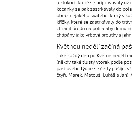
a klokočí, které se připravovaly už
kocanky se pak zastrkávaly do pole
obraz nějakého svatého, který v ka
křížky, které se zastrkávaly do trá
chránil úrodu na poli a aby domu n
chápány jako vrbové proutky s jehně
Květnou nedělí začíná paš
Také každý den po Květné neděli mě
(někdy také tlustý vtorek podle pos
pašijového týdne se četly pašije, vž
čtyři: Marek, Matouš, Lukáš a Jan). 