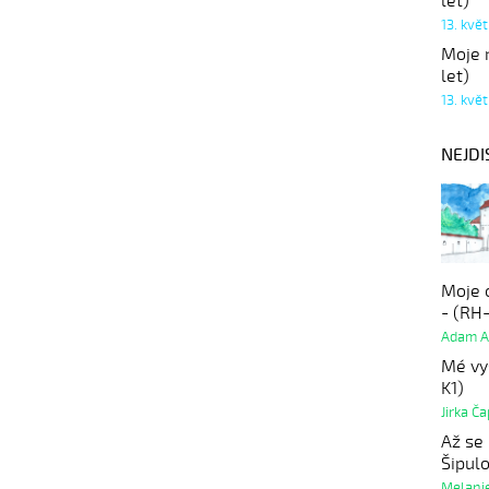
let)
13. kvě
Moje r
let)
13. kvě
NEJDI
Moje 
- (RH
Adam A
Mé vy
K1)
Jirka Č
Až se
Šipul
Melanie