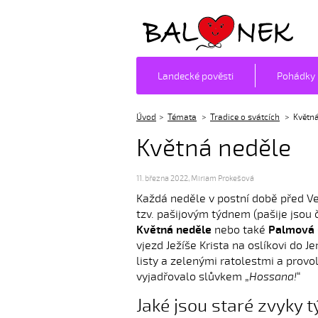
Balónek z.s.
Landecké pověsti
Pohádky
Úvod
Témata
Tradice o svátcích
Květná
Květná neděle
11. března 2022
,
Miriam Prokešová
Každá neděle v postní době před V
tzv. pašijovým týdnem (pašije jsou
Květná neděle
nebo také
Palmová
vjezd Ježíše Krista na oslíkovi do J
listy a zelenými ratolestmi a provo
vyjadřovalo slůvkem „
Hossana!
“
Jaké jsou staré zvyky t