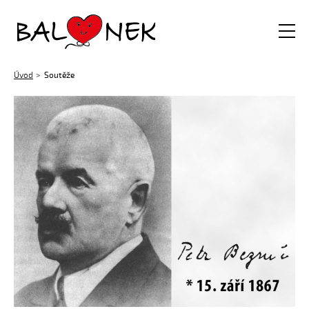
Balónek z.s.
Úvod
Soutěže