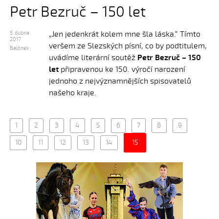
Petr Bezruč – 150 let
„Jen jedenkrát kolem mne šla láska.“ Tímto
5. dubna
2017
veršem ze Slezských písní, co by podtitulem,
Balónek
uvádíme literární soutěž
Petr Bezruč – 150
let
připravenou ke 150. výročí narození
jednoho z nejvýznamnějších spisovatelů
našeho kraje.
1
2
3
4
5
6
7
8
9
10
11
12
13
14
15