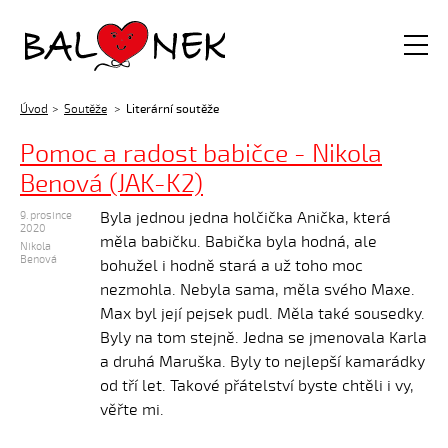
Balónek z.s.
Úvod
Soutěže
Literární soutěže
Pomoc a radost babičce - Nikola
Benová (JAK-K2)
Byla jednou jedna holčička Anička, která
9. prosince
2020
měla babičku. Babička byla hodná, ale
Nikola
Benová
bohužel i hodně stará a už toho moc
nezmohla. Nebyla sama, měla svého Maxe.
Max byl její pejsek pudl. Měla také sousedky.
Byly na tom stejně. Jedna se jmenovala Karla
a druhá Maruška. Byly to nejlepší kamarádky
od tří let. Takové přátelství byste chtěli i vy,
věřte mi.