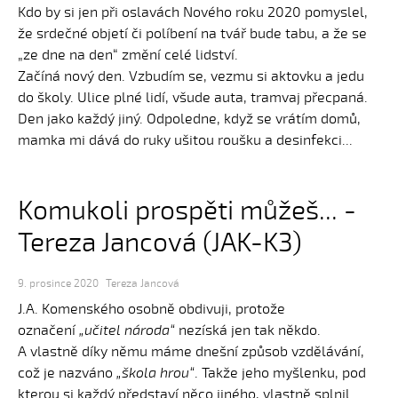
Kdo by si jen při oslavách Nového roku 2020 pomyslel,
že srdečné objetí či políbení na tvář bude tabu, a že se
„ze dne na den“ změní celé lidství.
Začíná nový den. Vzbudím se, vezmu si aktovku a jedu
do školy. Ulice plné lidí, všude auta, tramvaj přecpaná.
Den jako každý jiný. Odpoledne, když se vrátím domů,
mamka mi dává do ruky ušitou roušku a desinfekci...
Komukoli prospěti můžeš... -
Tereza Jancová (JAK-K3)
9. prosince 2020
Tereza Jancová
J.A. Komenského osobně obdivuji, protože
označení
„učitel národa“
nezíská jen tak někdo.
A vlastně díky němu máme dnešní způsob vzdělávání,
což je nazváno
„škola hrou“
. Takže jeho myšlenku, pod
kterou si každý představí něco jiného, vlastně splnil.