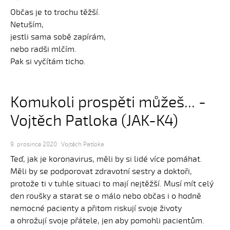
Občas je to trochu těžší.
Netuším,
jestli sama sobě zapírám,
nebo radši mlčím.
Pak si vyčítám ticho.
Komukoli prospěti můžeš... -
Vojtěch Patloka (JAK-K4)
9. prosince 2020
Vojtěch Patloka
Teď, jak je koronavirus, měli by si lidé více pomáhat.
Měli by se podporovat zdravotní sestry a doktoři,
protože ti v tuhle situaci to mají nejtěžší. Musí mít celý
den roušky a starat se o málo nebo občas i o hodně
nemocné pacienty a přitom riskují svoje životy
a ohrožují svoje přátele, jen aby pomohli pacientům.