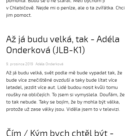
pomohla. Budu se o ně starat. Měli bychom ji
v Chlebičově. Nejde mi o peníze, ale o ta zvířátka. Chci
jim pomoct.
Až já budu velká, tak - Adéla
Onderková (JLB-K1)
9. prosince 2019
Adéla Onderková
Až já budu velká, svět podle mě bude vypadat tak, že
bude více znečištěné ovzduší a taky bude lítat více
letadel, jezdit více aut. Lidé budou nosit kvůli tomu
roušky na obličejích. To jsem si vymyslela. Doufám, že
to tak nebude. Taky se bojím, že by mohla být válka,
protože už zase války jsou. Viděla jsem to v televizi.
Čím / Kým bych chtěl být -