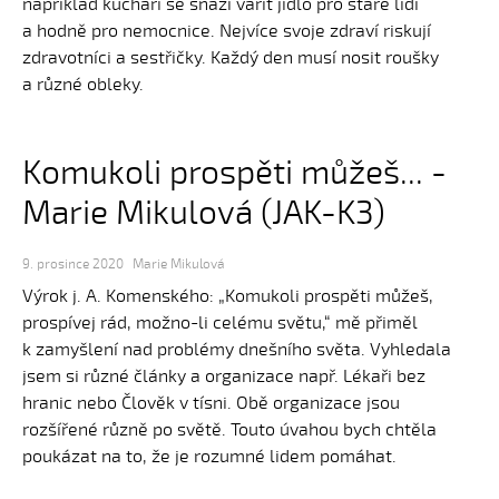
například kuchaři se snaží vařit jídlo pro staré lidi
a hodně pro nemocnice. Nejvíce svoje zdraví riskují
zdravotníci a sestřičky. Každý den musí nosit roušky
a různé obleky.
Komukoli prospěti můžeš... -
Marie Mikulová (JAK-K3)
9. prosince 2020
Marie Mikulová
Výrok j. A. Komenského: „Komukoli prospěti můžeš,
prospívej rád, možno-li celému světu,“ mě přiměl
k zamyšlení nad problémy dnešního světa. Vyhledala
jsem si různé články a organizace např. Lékaři bez
hranic nebo Člověk v tísni. Obě organizace jsou
rozšířené různě po světě. Touto úvahou bych chtěla
poukázat na to, že je rozumné lidem pomáhat.