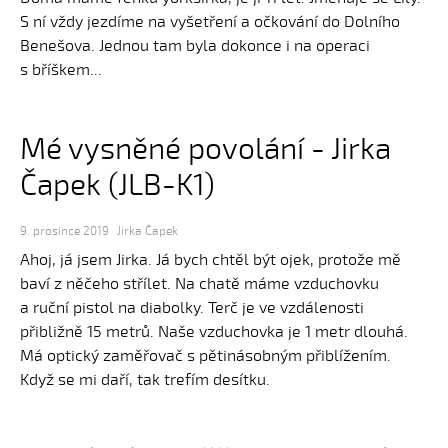
S ní vždy jezdíme na vyšetření a očkování do Dolního
Benešova. Jednou tam byla dokonce i na operaci
s bříškem...
Mé vysněné povolání - Jirka
Čapek (JLB-K1)
9. prosince 2019
Jirka Čapek
Ahoj, já jsem Jirka. Já bych chtěl být ojek, protože mě
baví z něčeho střílet. Na chatě máme vzduchovku
a ruční pistol na diabolky. Terč je ve vzdálenosti
přibližně 15 metrů. Naše vzduchovka je 1 metr dlouhá.
Má optický zaměřovač s pětinásobným přiblížením.
Když se mi daří, tak trefím desítku.