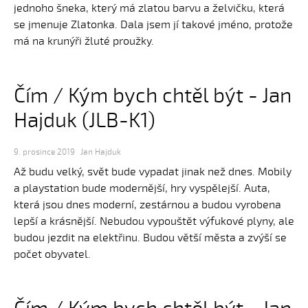
jednoho šneka, který má zlatou barvu a želvičku, která
se jmenuje Zlatonka. Dala jsem jí takové jméno, protože
má na krunýři žluté proužky.
Čím / Kým bych chtěl být - Jan
Hajduk (JLB-K1)
9. prosince 2019
Jan Hajduk
Až budu velký, svět bude vypadat jinak než dnes. Mobily
a playstation bude modernější, hry vyspělejší. Auta,
která jsou dnes moderní, zestárnou a budou vyrobena
lepší a krásnější. Nebudou vypouštět výfukové plyny, ale
budou jezdit na elektřinu. Budou větší města a zvýší se
počet obyvatel.