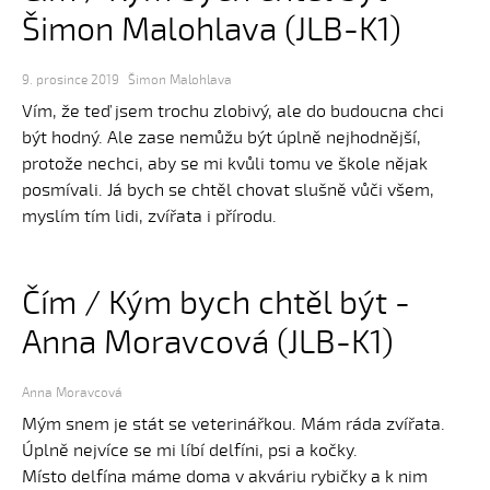
Šimon Malohlava (JLB-K1)
9. prosince 2019
Šimon Malohlava
Vím, že teď jsem trochu zlobivý, ale do budoucna chci
být hodný. Ale zase nemůžu být úplně nejhodnější,
protože nechci, aby se mi kvůli tomu ve škole nějak
posmívali. Já bych se chtěl chovat slušně vůči všem,
myslím tím lidi, zvířata i přírodu.
Čím / Kým bych chtěl být -
Anna Moravcová (JLB-K1)
Anna Moravcová
Mým snem je stát se veterinářkou. Mám ráda zvířata.
Úplně nejvíce se mi líbí delfíni, psi a kočky.
Místo delfína máme doma v akváriu rybičky a k nim