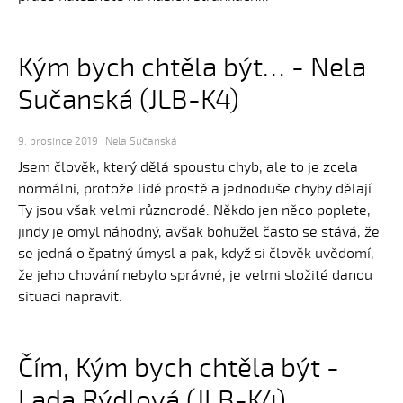
Kým bych chtěla být… - Nela
Sučanská (JLB-K4)
9. prosince 2019
Nela Sučanská
Jsem člověk, který dělá spoustu chyb, ale to je zcela
normální, protože lidé prostě a jednoduše chyby dělají.
Ty jsou však velmi různorodé. Někdo jen něco poplete,
jindy je omyl náhodný, avšak bohužel často se stává, že
se jedná o špatný úmysl a pak, když si člověk uvědomí,
že jeho chování nebylo správné, je velmi složité danou
situaci napravit.
Čím, Kým bych chtěla být -
Lada Rýdlová (JLB-K4)