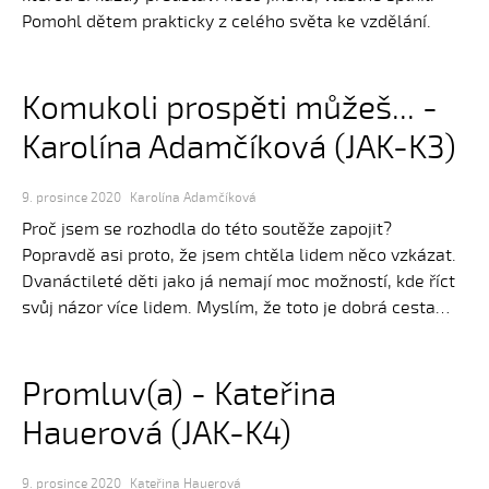
Pomohl dětem prakticky z celého světa ke vzdělání.
Komukoli prospěti můžeš... -
Karolína Adamčíková (JAK-K3)
9. prosince 2020
Karolína Adamčíková
Proč jsem se rozhodla do této soutěže zapojit?
Popravdě asi proto, že jsem chtěla lidem něco vzkázat.
Dvanáctileté děti jako já nemají moc možností, kde říct
svůj názor více lidem. Myslím, že toto je dobrá cesta…
Promluv(a) - Kateřina
Hauerová (JAK-K4)
9. prosince 2020
Kateřina Hauerová