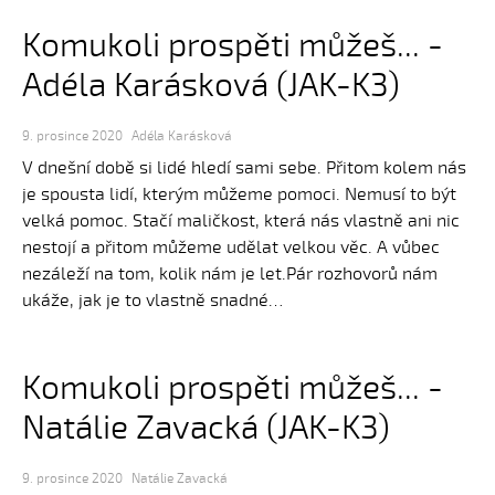
Komukoli prospěti můžeš... -
Adéla Karásková (JAK-K3)
9. prosince 2020
Adéla Karásková
V dnešní době si lidé hledí sami sebe. Přitom kolem nás
je spousta lidí, kterým můžeme pomoci. Nemusí to být
velká pomoc. Stačí maličkost, která nás vlastně ani nic
nestojí a přitom můžeme udělat velkou věc. A vůbec
nezáleží na tom, kolik nám je let.Pár rozhovorů nám
ukáže, jak je to vlastně snadné…
Komukoli prospěti můžeš... -
Natálie Zavacká (JAK-K3)
9. prosince 2020
Natálie Zavacká