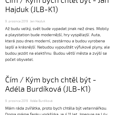
Čím / Kým bych chtěl být - Jan
Hajduk (JLB-K1)
9. prosince 2019
Jan Hajduk
Až budu velký, svět bude vypadat jinak než dnes. Mobily
a playstation bude modernější, hry vyspělejší. Auta,
která jsou dnes moderní, zestárnou a budou vyrobena
lepší a krásnější. Nebudou vypouštět výfukové plyny, ale
budou jezdit na elektřinu. Budou větší města a zvýší se
počet obyvatel.
Čím / Kým bych chtěl být -
Adéla Burdíková (JLB-K1)
9. prosince 2019
Adéla Burdíková
Mám ráda zvířátka, proto bych chtěla být veterinářkou.
Doma máme fenku yorkšírka, je jí 11 let. Jmenuje se Lily.