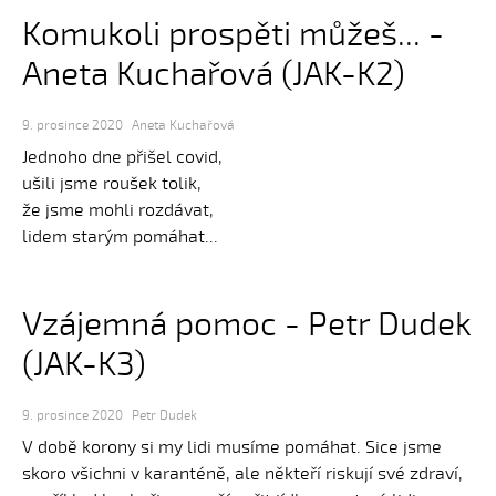
Komukoli prospěti můžeš... -
Aneta Kuchařová (JAK-K2)
9. prosince 2020
Aneta Kuchařová
Jednoho dne přišel covid,
ušili jsme roušek tolik,
že jsme mohli rozdávat,
lidem starým pomáhat...
Vzájemná pomoc - Petr Dudek
(JAK-K3)
9. prosince 2020
Petr Dudek
V době korony si my lidi musíme pomáhat. Sice jsme
skoro všichni v karanténě, ale někteří riskují své zdraví,