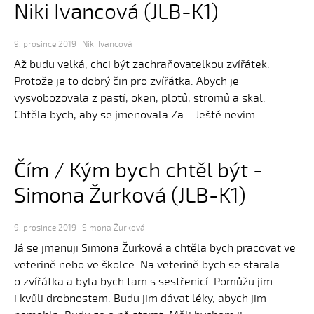
Niki Ivancová (JLB-K1)
9. prosince 2019
Niki Ivancová
Až budu velká, chci být zachraňovatelkou zvířátek.
Protože je to dobrý čin pro zvířátka. Abych je
vysvobozovala z pastí, oken, plotů, stromů a skal.
Chtěla bych, aby se jmenovala Za… Ještě nevím.
Čím / Kým bych chtěl být -
Simona Žurková (JLB-K1)
9. prosince 2019
Simona Žurková
Já se jmenuji Simona Žurková a chtěla bych pracovat ve
veterině nebo ve školce. Na veterině bych se starala
o zvířátka a byla bych tam s sestřenicí. Pomůžu jim
i kvůli drobnostem. Budu jim dávat léky, abych jim