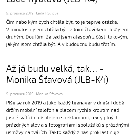
9. prosince 2019
Lada Rýdlová
Čím nebo kým bych chtěla být, to je teprve otázka.
V minulosti jsem chtěla být jedním člověkem. Teď jsem
druhým. Doufám, že teď jsem alespoň z části takovým,
jakým jsem chtěla být. A v budoucnu budu třetím.
Až já budu velká, tak… -
Monika Šťavová (JLB-K4)
9. prosince 2019
Monika Šťavová
Píše se rok 2019 a jako každý teenager v dnešní době
držím mobilní telefon a placem rychle kroutím nad
jasně svítícím displejem s reklamami, texty plných
prázdných slov a s fotografiemi spolužáků s prázdnými
úsměvy na tvářích. Takto každý z nás prokrastinuje