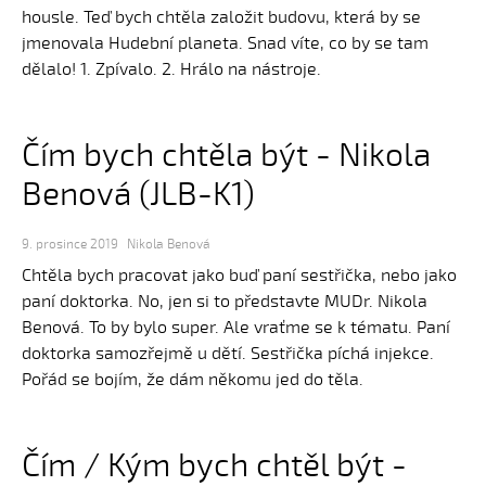
housle. Teď bych chtěla založit budovu, která by se
jmenovala Hudební planeta. Snad víte, co by se tam
dělalo! 1. Zpívalo. 2. Hrálo na nástroje.
Čím bych chtěla být - Nikola
Benová (JLB-K1)
9. prosince 2019
Nikola Benová
Chtěla bych pracovat jako buď paní sestřička, nebo jako
paní doktorka. No, jen si to představte MUDr. Nikola
Benová. To by bylo super. Ale vraťme se k tématu. Paní
doktorka samozřejmě u dětí. Sestřička píchá injekce.
Pořád se bojím, že dám někomu jed do těla.
Čím / Kým bych chtěl být -